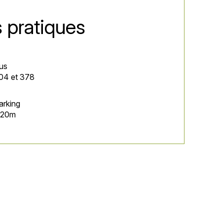
s pratiques
us
04 et 378
arking
 20m