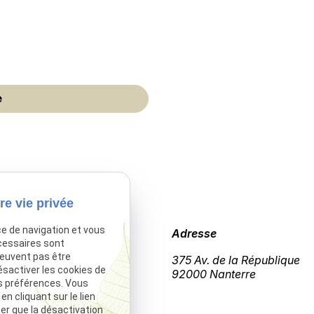
re vie privée
ce de navigation et vous
Téléphone
Adresse
cessaires sont
peuvent pas être
01 86 26 94 53
375 Av. de la République
ésactiver les cookies de
92000 Nanterre
s préférences. Vous
 cliquant sur le lien
ter que la désactivation