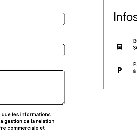
Info
B
directions_bus
3
P
local_parking
à
 que les informations
a gestion de la relation
fre commerciale et