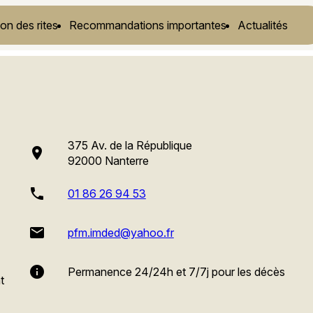
on des rites
Recommandations importantes
Actualités
375 Av. de la République
place
92000 Nanterre
phone
01 86 26 94 53
email
pfm.imded@yahoo.fr
info
Permanence 24/24h et 7/7j pour les décès
t