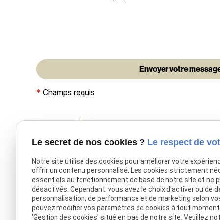
*
Champs requis
Le secret de nos cookies ?
Le respect de vot
Notre site utilise des cookies pour améliorer votre expérien
offrir un contenu personnalisé. Les cookies strictement né
essentiels au fonctionnement de base de notre site et ne 
désactivés. Cependant, vous avez le choix d'activer ou de d
Pompes funèbres musulmanes EL
personnalisation, de performance et de marketing selon vo
IMDED, accompagnement des
pouvez modifier vos paramètres de cookies à tout moment en
obsèques à Nanterre et en Île-de-
'Gestion des cookies' situé en bas de notre site. Veuillez no